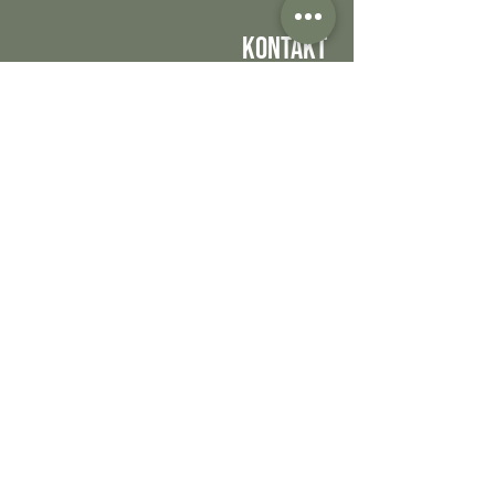
Kontakt
www.vario-event.com
kontakt@vario-event.de
Impressum
Datenschutz
Kontakt
DATENSCHUTZ
I
IMPRESSUM